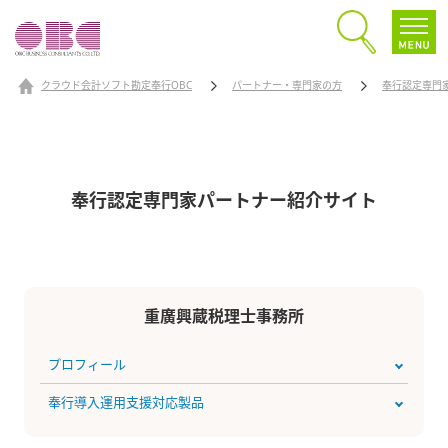
クラウド会計ソフト勘定奉行OBC
パートナー・専門家の方
奉行認定専門
奉行認定専門家パートナー
紹介サイト
重廣興蔵税理士事務所
プロフィール
奉行導入運用支援対応製品