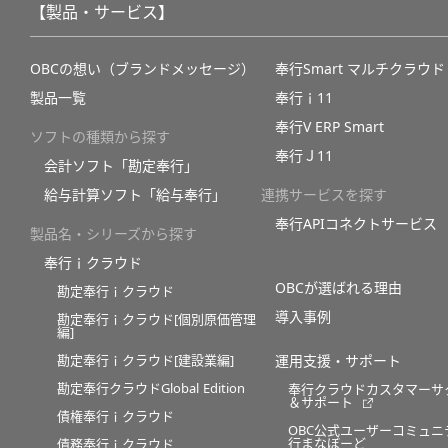
【製品・サービス】
OBCの想い（ブランドメッセージ）
奉行Smart マルチクラウド
製品一覧
奉行ｉ11
奉行V ERP Smart
ソフトの種類から探す
奉行Ｊ11
会計ソフト「勘定奉行」
給与計算ソフト「給与奉行」
連携サービスを探す
奉行APIコネクトサービス
製品名・シリーズから探す
奉行ｉクラウド
OBCが選ばれる理由
勘定奉行ｉクラウド
導入事例
勘定奉行ｉクラウド[個別原価管理
編]
勘定奉行ｉクラウド[建設業編]
運用支援・サポート
勘定奉行クラウドGlobal Edition
奉行クラウドカスタマーサ
＆サポート
債権奉行ｉクラウド
OBC公式ユーザーコミュニ
行まなぼーど
債務奉行ｉクラウド