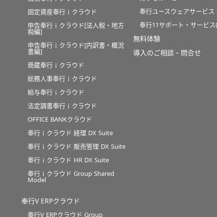
奉行ユースウェアサービス
固定資産奉行ｉクラウド
奉行11サポート・サービス(O
申告奉行ｉクラウド[法人税・地方
税編]
無料体験
申告奉行ｉクラウド[内訳書・概況
書編]
導入のご相談・問合せ
商蔵奉行ｉクラウド
総務人事奉行ｉクラウド
給与奉行ｉクラウド
法定調書奉行ｉクラウド
OFFICE BANKクラウド
奉行ｉクラウド 経理 DX Suite
奉行ｉクラウド 販売管理 DX Suite
奉行ｉクラウド HR DX Suite
奉行ｉクラウド Group Shared
Model
奉行V ERPクラウド
奉行V ERPクラウド Group