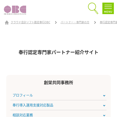
クラウド会計ソフト勘定奉行OBC
パートナー・専門家の方
奉行認定専門
奉行認定専門家パートナー
紹介サイト
創栄共同事務所
プロフィール
奉行導入運用支援対応製品
相談対応業務