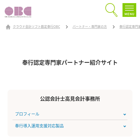
クラウド会計ソフト勘定奉行OBC
パートナー・専門家の方
奉行認定専門
奉行認定専門家パートナー
紹介サイト
公認会計士高見会計事務所
プロフィール
奉行導入運用支援対応製品