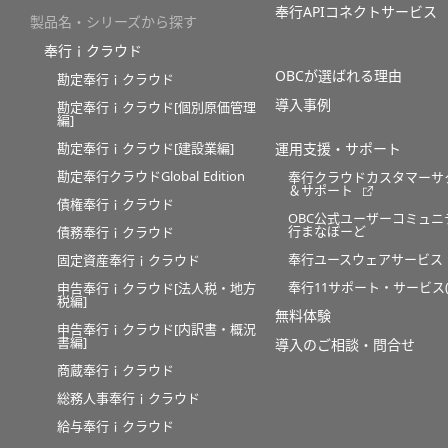
奉行APIコネクトサービス
製品名・シリーズから探す
奉行ｉクラウド
OBCが選ばれる理由
勘定奉行ｉクラウド
導入事例
勘定奉行ｉクラウド[個別原価管理
編]
勘定奉行ｉクラウド[建設業編]
運用支援・サポート
勘定奉行クラウドGlobal Edition
奉行クラウドカスタマーサ
＆サポート
債権奉行ｉクラウド
OBC公式ユーザーコミュニ
行まなぼーど
債務奉行ｉクラウド
奉行ユースウェアサービス
固定資産奉行ｉクラウド
奉行11サポート・サービス(O
申告奉行ｉクラウド[法人税・地方
税編]
無料体験
申告奉行ｉクラウド[内訳書・概況
書編]
導入のご相談・問合せ
商蔵奉行ｉクラウド
総務人事奉行ｉクラウド
給与奉行ｉクラウド