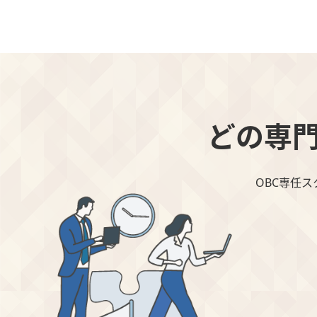
どの専
OBC専任