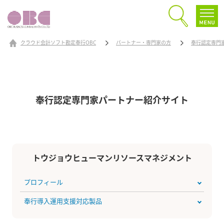
クラウド会計ソフト勘定奉行OBC
パートナー・専門家の方
奉行認定専門
奉行認定専門家パートナー
紹介サイト
トウジョウヒューマンリソースマネジメント
プロフィール
奉行導入運用支援対応製品