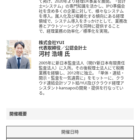
て掲げ、2020年より経理DX事業を展開。「会計
士×システム」の専門知識を活かし、IPO準備会
社を含め多くの企業に対して、様々なシステム
を導入。属人化及び複雑化する傾向にある経理
領域で、システム導入をきっかけとして、業務改
善とアウトソーシングを同時に提供すること
で、経理業務の効率化／標準化を実現。
株式会社YUI
代表取締役／公認会計士
河村 浩靖
氏
2005年に新日本監査法人（現EY新日本有限責任
監査法人）に入所。その後税理士法人にて税務
業務を経験し、2012年に独立。「単体・連結・
開示・監査を一気通貫に」をモットーに、クラ
ウド連結会計ソフト結/YUI及びクラウド経理ア
シスタントkansapoの開発・提供を行なってい
る。
開催概要
開催日時