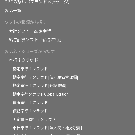
OBCの想い（ブランドメッセージ）
製品一覧
ソフトの種類から探す
会計ソフト「勘定奉行」
給与計算ソフト「給与奉行」
製品名・シリーズから探す
奉行ｉクラウド
勘定奉行ｉクラウド
勘定奉行ｉクラウド[個別原価管理編]
勘定奉行ｉクラウド[建設業編]
勘定奉行クラウドGlobal Edition
債権奉行ｉクラウド
債務奉行ｉクラウド
固定資産奉行ｉクラウド
申告奉行ｉクラウド[法人税・地方税編]