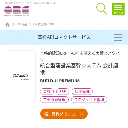
奉行APIコネクトサービス｜BUILD-U PREMIUM
クラウド会計ソフト勘定奉行OBC
奉行APIコネクトサービス
本格的建設ERP／40年を越える実績とノウハ
ウ
統合型建設業基幹システム 会計連
携
BUILD-U PREMIUM
会計
ERP
原価管理
工事原価管理
プロジェクト管理
資料ダウンロード