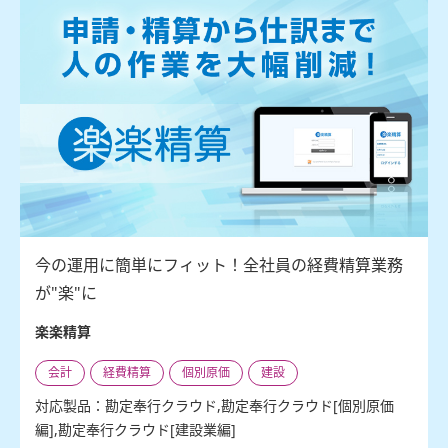
今の運用に簡単にフィット！全社員の経費精算業務
が"楽"に
楽楽精算
会計
経費精算
個別原価
建設
対応製品：勘定奉行クラウド,勘定奉行クラウド[個別原価
編],勘定奉行クラウド[建設業編]