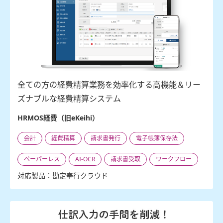
全ての方の経費精算業務を効率化する高機能＆リー
ズナブルな経費精算システム
HRMOS経費（旧eKeihi）
会計
経費精算
請求書発行
電子帳簿保存法
ペーパーレス
AI-OCR
請求書受取
ワークフロー
対応製品：勘定奉行クラウド