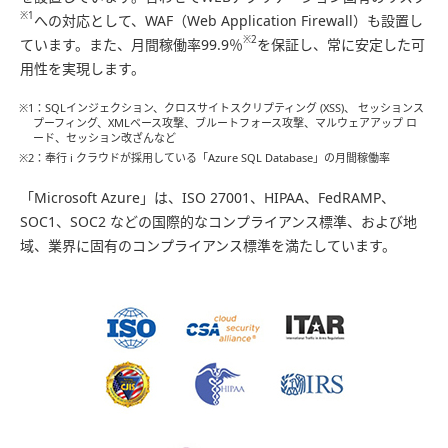
※1
への対応として、WAF（Web Application Firewall）も設置し
※2
ています。また、月間稼働率99.9％
を保証し、常に安定した可
用性を実現します。
※1：SQLインジェクション、クロスサイトスクリプティング (XSS)、 セッションス
プーフィング、XMLベース攻撃、ブルートフォース攻撃、マルウェアアップ ロ
ード、セッション改ざんなど
※2：奉行 i クラウドが採用している「Azure SQL Database」の月間稼働率
「Microsoft Azure」は、ISO 27001、HIPAA、FedRAMP、
SOC1、SOC2 などの国際的なコンプライアンス標準、および地
域、業界に固有のコンプライアンス標準を満たしています。