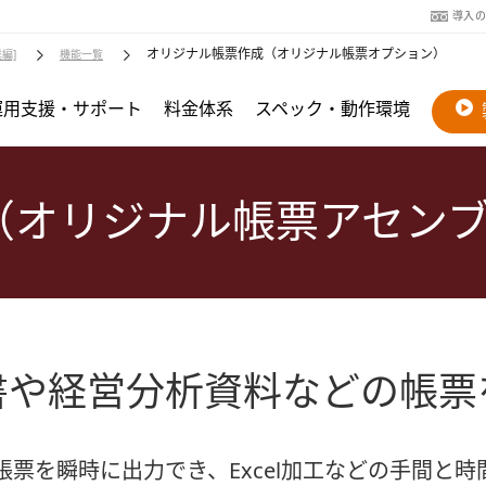
導入
オリジナル帳票作成（オリジナル帳票オプション）
編]
機能一覧
運用支援・サポート
料金体系
スペック・動作環境
（オリジナル帳票アセン
書や経営分析資料などの帳票
票を瞬時に出力でき、Excel加工などの手間と