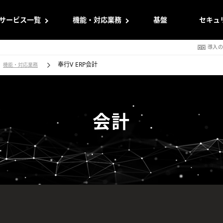
サービス一覧
機能・対応業務
基盤
セキュ
導入
奉行V ERP会計
機能・対応業務
販売管理
販売管理
会計
化で、
ビジネスの変化や多様性に対応し、
人事労務業
業務スピードを向上
組織のパフ