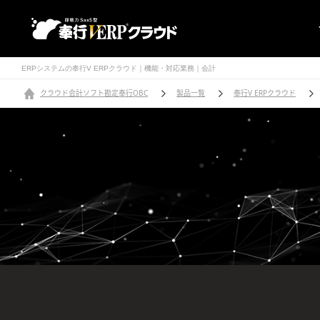
ERPシステムの奉行V ERPクラウド｜機能・対応業務｜会計
クラウド会計ソフト勘定奉行OBC
製品一覧
奉行V ERPクラウド
会計
会計
会計業務の統合管理と効率
企業の経営力を強化