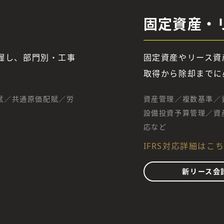
固定資産・
握し、部門別・工事
固定資産やリース資
取得から除却までに
賦／共通原価配賦／労
資産管理／複数基準／
設備投資予算管理／資
応など
IFRS対応詳細はこ
新リース会