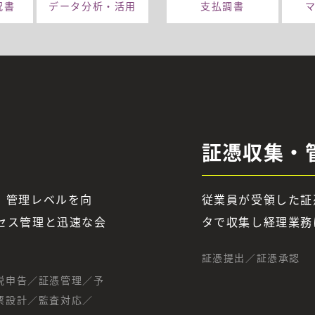
況書
データ分析・
活用
支払調書
証憑収集・
、管理レベルを向
従業員が受領した証
セス管理と迅速な会
タで収集し経理業務
証憑提出／証憑承認
税申告／証憑管理／予
票設計／監査対応／