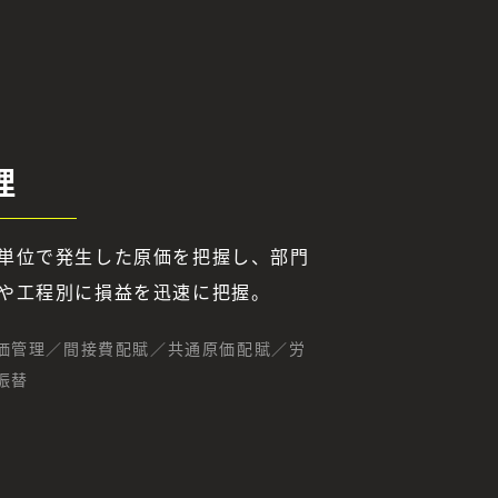
理
単位で発生した原価を把握し、部門
や工程別に損益を迅速に把握。
価管理／間接費配賦／共通原価配賦／労
振替