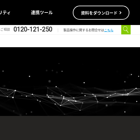
リティ
連携ツール
資料をダウンロード
0120-121-250
のご相談
こちら
製品操作に関するお問合せは
人事労務
人事労務
務を統合化し、
ォーマンスを向上