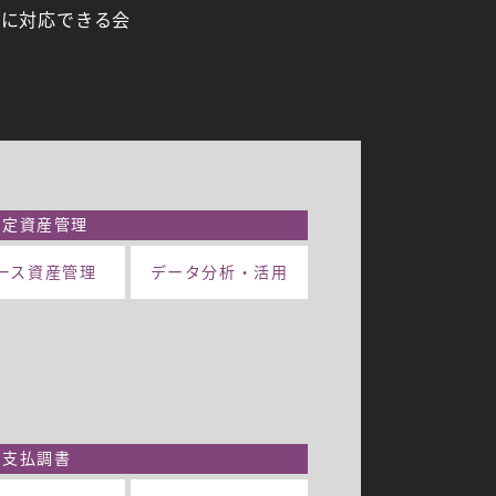
速に対応できる会
ース会計基準に
で対応できる！
固定資産管理
ース資産管理
データ分析・
活用
支払調書