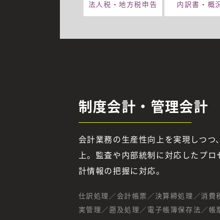
法人税・
地方税申告
内訳書・概
制度会計・管理会計
会計業務の生産性向上を実現しつつ
上。監査や内部統制に対応したプロ
計情報の把握に対応。
仕訳処理／会計帳票／決算締処理／消費
実管理／遡及処理／電子帳簿保存法／帳