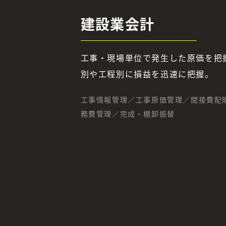
建設業会計
工事・現場単位で発生した原価を把
別や工程別に損益を迅速に把握。
工事情報管理／工事原価管理／間接費配
務費管理／完成・棚卸振替