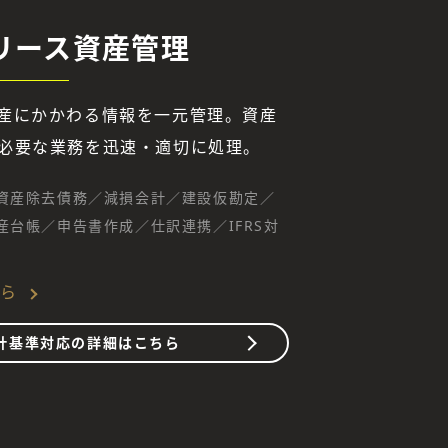
リース資産管理
産にかかわる情報を一元管理。資産
必要な業務を迅速・適切に処理。
資産除去債務／減損会計／建設仮勘定／
産台帳／申告書作成／仕訳連携／IFRS対
ちら
計基準対応の詳細はこちら