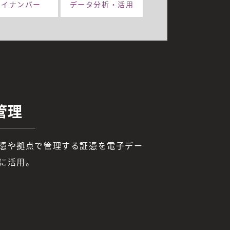
マイナンバー
データ分析・
活用
管理
憑や拠点で管理する証憑を電子デー
に活用。