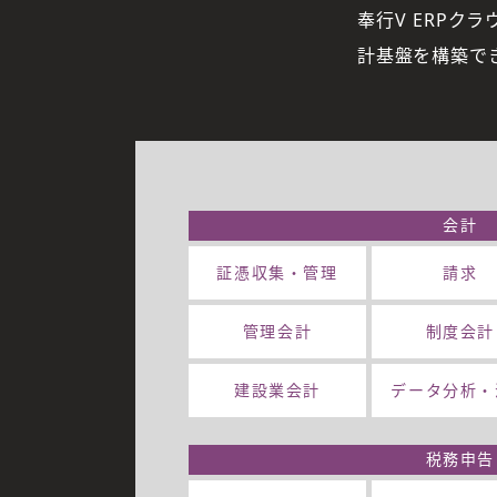
奉行V ERPク
グループ全社のDXを推進し
計基盤を構築で
強化
会計
証憑収集・
管理
請求
管理会計
制度会計
建設業会計
データ分析・
税務申告