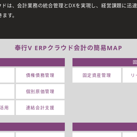
ラウドは、会計業務の統合管理とDXを実現し、経営課題に迅
新登場新リ
グローバル企業の現地会計を
、経営力を
きます。
最小コスト
リアルタイムに統合管理
奉行V ERPクラウド
会計の簡易MAP
債権債務管理
固定資産管理
リ
個別原価管理
活用
連結会計支援