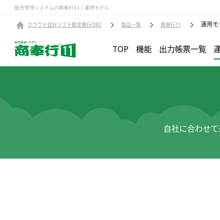
販売管理システムの商奉行11｜運用モデル
運用モ
クラウド会計ソフト勘定奉行OBC
製品一覧
商奉行11
TOP
機能
出力帳票一覧
自社に合わせて