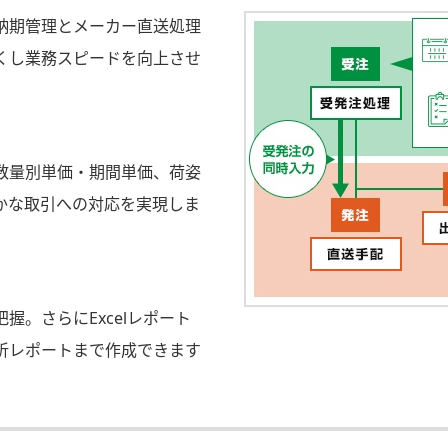
納期管理とメーカー直送処理
くし業務スピードを向上させ
数量別単価・期間単価、荷姿
かな取引への対応を実現しま
握。さらにExcelレポート
析レポートまで作成できます