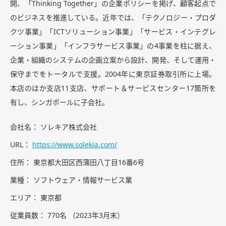
開、「Thinking Together」の企業ポリシーを掲げ、顧客起点で
のビジネスを推進している。近年では、「テクノロジー・プロダ
クツ事業」「ICTソリューション事業」「サービス・インテグレ
ーション事業」「インフラサービス事業」の4事業を柱に据え、
企業・組織のシステムの企画立案から設計、開発、そして運用・
保守までをトータルで支援。2004年に東京証券取引所に上場。
本店のほか支店11支店、サポート＆サービスセンター17箇所を
有し、シンガポールに子会社。
会社名
ソレキア株式会社
URL
https://www.solekia.com/
住所
東京都大田区西蒲田八丁目16番6号
業種
ソフトウェア・情報サービス業
エリア
東京都
従業員数
770名 （2023年3月末）