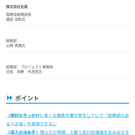
株式会社北菱
取締役総務部長
越田 浩彰氏
総務部
山﨑 真理氏
総務部 プロジェクト事務局
次長 岸野 外茂彦氏
ポイント
検討のきっかけ
多くの事務作業が発生していて「総務部のあ
るべき姿」を実現できない
導入の決め手
限られた時間、人数で高付加価値を生み出せる