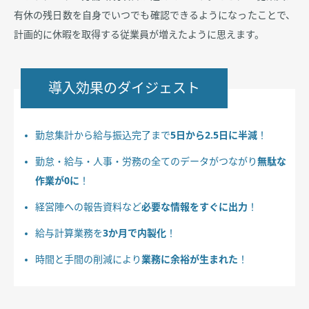
有休の残日数を自身でいつでも確認できるようになったことで、
計画的に休暇を取得する従業員が増えたように思えます。
導入効果のダイジェスト
勤怠集計から給与振込完了まで
5日から2.5日に半減
！
勤怠・給与・人事・労務の全てのデータがつながり
無駄な
作業が0に
！
経営陣への報告資料など
必要な情報をすぐに出力
！
給与計算業務を
3か月で内製化
！
時間と手間の削減により
業務に余裕が生まれた
！