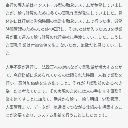
奉行の導入前はインストール型の勤怠システムが稼働していまし
たが、給与計算のために多くの事務作業が発生していました。具
体的には打刻と労働時間の集計を勤怠システムで行った後、労働
時間管理のためのExcelへ転記し、そのExcelが入ったUSBを従業
員が車で運んで給与計算の代行会社に手渡していました。こうし
た事務作業は付加価値を生まないため、無駄だと感じていまし
た。
人手不足が進行し、法改正への対応などで業務量が増大するなか
で、今総務部に求められているのは限られた時間、人数で業務を
行い、高付加価値を生み出すこと。それが「総務部のあるべき
姿」だと考えています。その実現のためには人の手を介す事務作
業を無くすことに加えて、勤怠から給与、給与明細、労務管理、
人事管理まで、データが一気通貫でつながる仕組みを構築するこ
とが必要であり、システム刷新を行うことにしたのです。