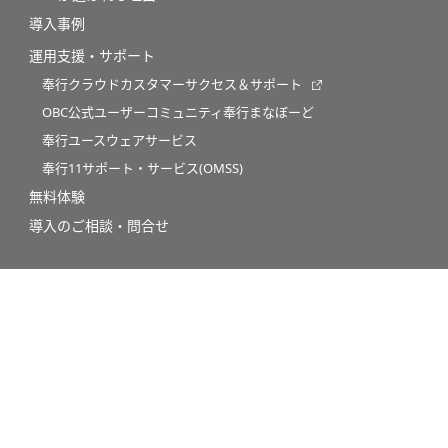
導入事例
運用支援・サポート
奉行クラウドカスタマーサクセス＆サポート
OBC公式ユーザーコミュニティ奉行まなぼーど
奉行ユースウェアサービス
奉行11サポート・サービス(OMSS)
無料体験
導入のご相談・問合せ
【業務に関するお役立ち情報】
OBC 360°（業務コラム）
IPO Compass（IPOコラム）
イベント・セミナー