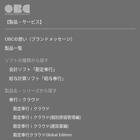
【製品・サービス】
OBCの想い（ブランドメッセージ）
製品一覧
ソフトの種類から探す
会計ソフト「勘定奉行」
給与計算ソフト「給与奉行」
製品名・シリーズから探す
奉行ｉクラウド
勘定奉行ｉクラウド
勘定奉行ｉクラウド[個別原価管理編]
勘定奉行ｉクラウド[建設業編]
勘定奉行クラウドGlobal Edition