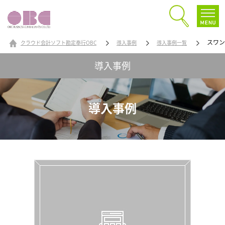
スワン
クラウド会計ソフト勘定奉行OBC
導入事例
導入事例一覧
導入事例
導入事例