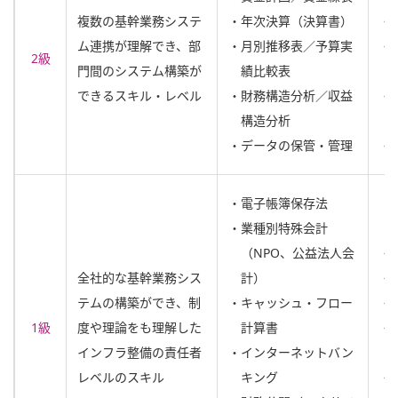
複数の基幹業務システ
・年次決算（決算書）
・
ム連携が理解でき、部
・月別推移表／予算実
・
2級
門間のシステム構築が
績比較表
できるスキル・レベル
・財務構造分析／収益
・
構造分析
・データの保管・管理
・
・電子帳簿保存法
・業種別特殊会計
（NPO、公益法人会
・
全社的な基幹業務シス
計）
・
テムの構築ができ、制
・キャッシュ・フロー
・
1級
度や理論をも理解した
計算書
・
インフラ整備の責任者
・インターネットバン
レベルのスキル
キング
・