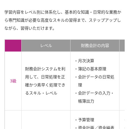
学習内容をレベル別に体系化し、基本的な知識・日常的な業務か
ら専門知識が必要な高度なスキルの習得まで、ステップアップし
ながら、習得いただけます。
レベル
財務会計の内容
・月次決算
財務会計システムを利
・簿記の基本原理
用して、日常処理を正
・会計データの日常処
3級
確かつ素早く処理でき
理
るスキル・レベル
・会計データの入力・
帳簿出力
・予算管理
・
・資金計画／資金繰表
・