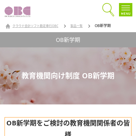
OB新学期
クラウド会計ソフト勘定奉行OBC
製品一覧
OB新学期
教育機関向け制度 OB新学期
OB新学期をご検討の教育機関関係者の皆
様