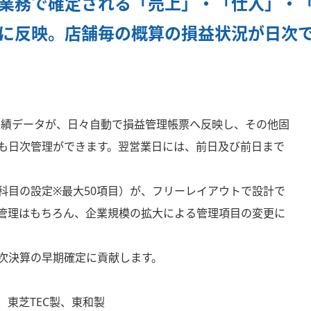
業務で確定される「売上」・「仕入」・
に反映。店舗毎の概算の損益状況が日次
実績データが、日々自動で損益管理帳票へ反映し、その他固
も日次管理ができます。翌営業日には、前日及び前日まで
。
科目の設定※最大50項目）が、フリーレイアウトで設計で
管理はもちろん、企業規模の拡大による管理項目の変更に
次決算の早期確定に貢献します。
、東芝TEC製、東和製