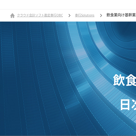
飲食業向け基幹業務ソ
クラウド会計ソフト勘定奉行OBC
奉行Solutions
飲
日