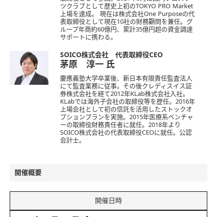
ツクラブとして歴史上初のTOKYO PRO Market
上場を達成。 現在は株式会社One Purposeの代
表取締役として現在10社の財務顧問を兼任。グ
ループ年商約60億円、累計35億円超の資金調達
サポートに携わる。
SOICO株式会社 代表取締役CEO
茅原 淳一
氏
慶應義塾大学卒業後、新日本有限責任監査法人
にて監査業務に従事。その後クレディスイス証
券株式会社を経て2012年KLab株式会社入社。
KLabでは海外子会社の取締役等を歴任。2016年
上場会社として初の信託を活用したストックオ
プションプランを実施。2015年医療系ベンチャ
ーの取締役財務責任者に就任。2018年より
SOICO株式会社の代表取締役CEOに就任。公認
会計士。
開催概要
開催日時