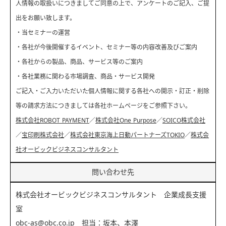
人情報の取扱いにつきましてご同意の上で、アンケートのご記入、ご提
出をお願い致します。
・当セミナーの運営
・各社が今後開催するイベント、セミナー等の内容改善及びご案内
・各社からの製品、商品、サービス等のご案内
・各社業務に関わる市場調査、商品・サービス開発
ご記入・ご入力いただいた個人情報に関する各社への開示・訂正・削除
等の請求方法につきましては各社ホームページをご参照下さい。
株式会社ROBOT PAYMENT
／
株式会社One Purpose
／
SOICO株式会社
／
宝印刷株式会社
／
株式会社東京海上日動パートナーズTOKIO
／
株式会
社オービックビジネスコンサルタント
問い合わせ先
株式会社オービックビジネスコンサルタント 企業成長支援
室
obc-as@obc.co.jp 担当：坂本、本澤