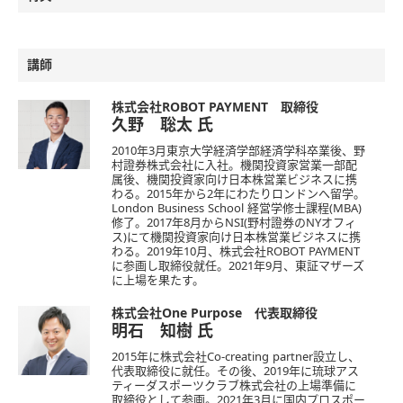
講師
株式会社ROBOT PAYMENT 取締役
久野 聡太
氏
2010年3月東京大学経済学部経済学科卒業後、野
村證券株式会社に入社。機関投資家営業一部配
属後、機関投資家向け日本株営業ビジネスに携
わる。2015年から2年にわたりロンドンへ留学。
London Business School 経営学修士課程(MBA)
修了。2017年8月からNSI(野村證券のNYオフィ
ス)にて機関投資家向け日本株営業ビジネスに携
わる。2019年10月、株式会社ROBOT PAYMENT
に参画し取締役就任。2021年9月、東証マザーズ
に上場を果たす。
株式会社One Purpose 代表取締役
明石 知樹
氏
2015年に株式会社Co-creating partner設立し、
代表取締役に就任。その後、2019年に琉球アス
ティーダスポーツクラブ株式会社の上場準備に
取締役として参画。2021年3月に国内プロスポー