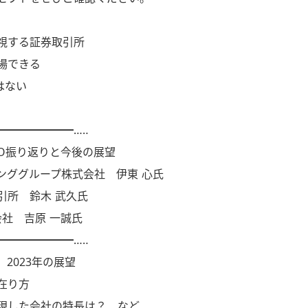
視する証券取引所
場できる
はない
━━━━━━━…‥
2年IPO振り返りと今後の展望
ググループ株式会社 伊東 心氏
所 鈴木 武久氏
社 吉原 一誠氏
━━━━━━━…‥
、2023年の展望
在り方
現した会社の特長は？ など