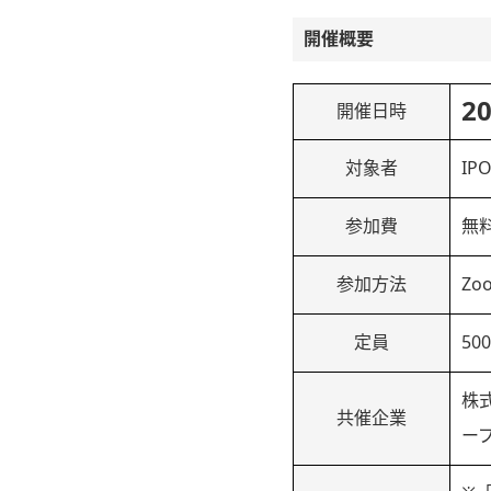
開催概要
2
開催日時
対象者
I
参加費
無
参加方法
Z
定員
50
株
共催企業
ー