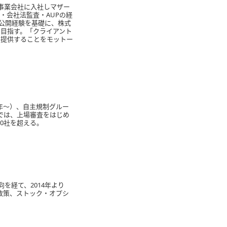
事業会社に入社しマザー
・会社法監査・AUPの経
式公開経験を基礎に、株式
目指す。「クライアント
を提供することをモットー
2年～）、自主規制グルー
証では、上場審査をはじめ
0社を超える。
を経て、2014年より
本政策、ストック・オプシ