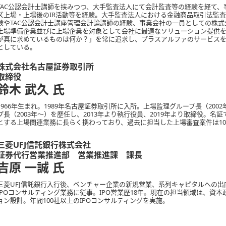
TAC公認会計士講師を挟みつつ、大手監査法人にて会計監査等の経験を経て、
ズ上場・上場後のIR活動等を経験。大手監査法人における金融商品取引法監査
験やTAC公認会計士講座管理会計論講師の経験、事業会社の一員としての株
上場準備企業並びに上場企業を対象として会社に最適なソリューション提供を
が真に求めているものは何か？」を常に追求し、プラスアルファのサービス
としている。
株式会社名古屋証券取引所
取締役
鈴木 武久
氏
1966年生まれ。1989年名古屋証券取引所に入所。上場監理グループ長（200
プ長（2003年～）を歴任し、2013年より執行役員、2019年より取締役。名
とする上場関連業務に長らく携わっており、過去に担当した上場審査案件は10
三菱UFJ信託銀行株式会社
証券代行営業推進部 営業推進課 課長
吉原 一誠
氏
三菱UFJ信託銀行入行後、ベンチャー企業の新規営業、系列キャピタルへの出向
IPOコンサルティング業務に従事。IPO営業歴18年。現在の担当領域は、資
ョン設計。年間100社以上のIPOコンサルティングを実施。