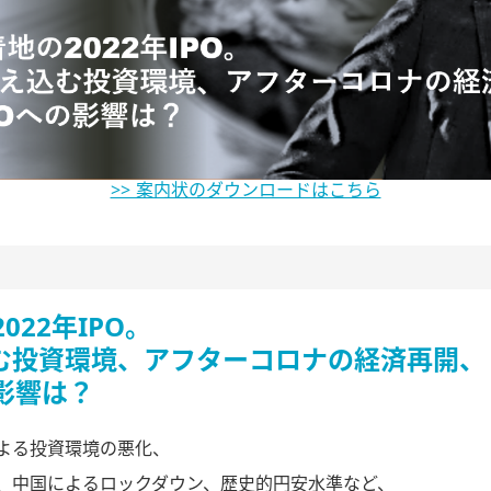
>> 案内状のダウンロードはこちら
022年IPO。
む投資環境、アフターコロナの経済再開、
の影響は？
よる投資環境の悪化、
、中国によるロックダウン、歴史的円安水準など、