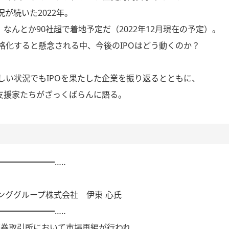
が続いた2022年。
、なんとか90社超で着地予定だ（2022年12月現在の予定）。
格化すると懸念される中、今後のIPOはどう動くのか？
び厳しい状況でもIPOを果たした企業を振り返るとともに、
PO支援家たちがざっくばらんに語る。
━━━━━━━…‥
ググループ株式会社 伊東 心氏
━━━━━━━…‥
京証券取引所において市場再編が行われ、