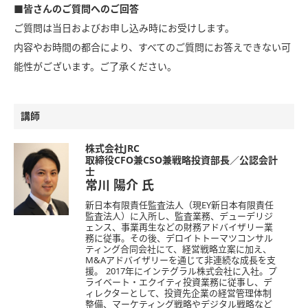
■皆さんのご質問へのご回答
ご質問は当日およびお申し込み時にお受けします。
内容やお時間の都合により、すべてのご質問にお答えできない可
能性がございます。ご了承ください。
講師
株式会社JRC
取締役CFO兼CSO兼戦略投資部長／公認会計
士
常川 陽介
氏
新日本有限責任監査法人（現EY新日本有限責任
監査法人）に入所し、監査業務、デューデリジ
ェンス、事業再生などの財務アドバイザリー業
務に従事。その後、デロイトトーマツコンサル
ティング合同会社にて、経営戦略立案に加え、
M&Aアドバイザリーを通じて非連続な成長を支
援。 2017年にインテグラル株式会社に入社。プ
ライベート・エクイティ投資業務に従事し、デ
ィレクターとして、投資先企業の経営管理体制
整備、マーケティング戦略やデジタル戦略など