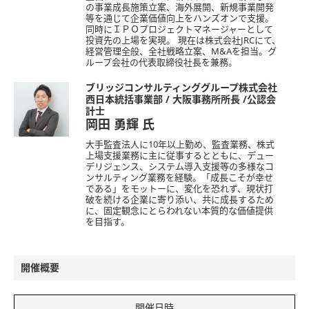
の事業成長施策立案、海外展開、新規事業開発
等を通じて企業価値向上をハンズオンで支援。
同時にＩＰＯプロジェクトマネージャーとして
投資先の上場を実現。 現在は株式会社JRCにて、
経営管理全般、全社戦略立案、M&Aを担当。グ
ループ会社の代表取締役社長を兼務。
ブリッジコンサルティンググループ株式会社
西日本統括事業部 / 大阪事務所所長 /公認会
計士
岡田 勇輝
氏
大手監査法人に10年以上勤め、監査業務、株式
上場支援業務に主に従事するとともに、デュー
デリジェンス、システム導入支援等の多様なコ
ンサルティング業務を経験。「成長こそが幸せ
である」をモットーに、変化を恐れず、現状打
破を続ける企業に寄り添い、共に成長するため
に、固定観念にとらわれない本質的な価値提供
を目指す。
開催概要
開催日時