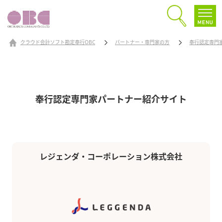
クラウド会計ソフト勘定奉行OBC
パートナー・専門家の方
奉行認定専門
奉行認定専門家パートナー
紹介サイト
レジェンダ・コーポレーション株式会社