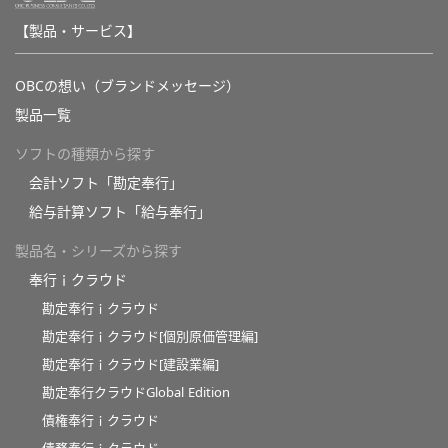
【製品・サービス】
OBCの想い（ブランドメッセージ）
製品一覧
ソフトの種類から探す
会計ソフト「勘定奉行」
給与計算ソフト「給与奉行」
製品名・シリーズから探す
奉行ｉクラウド
勘定奉行ｉクラウド
勘定奉行ｉクラウド[個別原価管理編]
勘定奉行ｉクラウド[建設業編]
勘定奉行クラウドGlobal Edition
債権奉行ｉクラウド