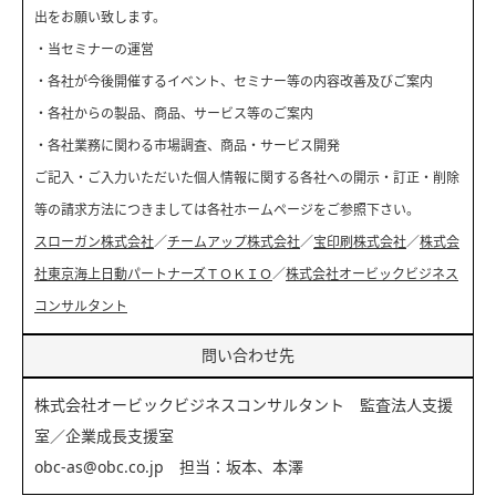
出をお願い致します。
・当セミナーの運営
・各社が今後開催するイベント、セミナー等の内容改善及びご案内
・各社からの製品、商品、サービス等のご案内
・各社業務に関わる市場調査、商品・サービス開発
ご記入・ご入力いただいた個人情報に関する各社への開示・訂正・削除
等の請求方法につきましては各社ホームページをご参照下さい。
スローガン株式会社
／
チームアップ株式会社
／
宝印刷株式会社
／
株式会
社東京海上日動パートナーズＴＯＫＩＯ
／
株式会社オービックビジネス
コンサルタント
問い合わせ先
株式会社オービックビジネスコンサルタント 監査法人支援
室／企業成長支援室
obc-as@obc.co.jp 担当：坂本、本澤