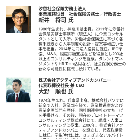
汐留社会保険労務士法人
事業統轄役員 社会保険労務士／行政書士
新井 将司
氏
1986年生まれ、神奈川県出身。2011年に汐留社
会保険労務士事務所（現法人）に企業コンサル
タントとして入所。労働社会保険法に基づく各
種手続きから人事制度の設計・提案等幅広い仕
事を担当。2014年に同法人役員に就任。IPO準
備、M&A、組織再編支援などを得意とし200社
以上のコンサルティングを経験。タレントマネ
ジメントやHR Tech活用など、社会保険労務士の
新たな可能性に挑戦し続けている。
株式会社アクティブアンドカンパニー
代表取締役社長 兼 CEO
大野 順也
氏
1974年生まれ。兵庫県出身。株式会社パソナに
新卒で入社。営業部を経て、営業推進室および
営業企画部門を歴任。同社関連会社の立ち上げ
を手掛ける。その後、現在のデロイトトーマツ
コンサルティング株式会社にて、組織・人事コ
ンサルティングに従事。2006年、株式会社アク
ティブアンドカンパニーを設立し、代表取締役
に就任。学生時代には、さまざまなアルバイト