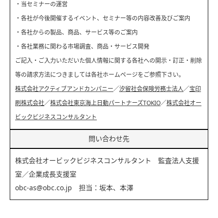
・当セミナーの運営
・各社が今後開催するイベント、セミナー等の内容改善及びご案内
・各社からの製品、商品、サービス等のご案内
・各社業務に関わる市場調査、商品・サービス開発
ご記入・ご入力いただいた個人情報に関する各社への開示・訂正・削除
等の請求方法につきましては各社ホームページをご参照下さい。
株式会社アクティブアンドカンパニー
／
汐留社会保険労務士法人
／
宝印
刷株式会社
／
株式会社東京海上日動パートナーズTOKIO
／
株式会社オー
ビックビジネスコンサルタント
問い合わせ先
株式会社オービックビジネスコンサルタント 監査法人支援
室／企業成長支援室
obc-as@obc.co.jp 担当：坂本、本澤