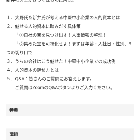
１．大野氏＆新井氏が考える中堅中小企業の人的資本とは
２．魅せる人的資本に踏みだす具体策
└①自社の宝を見つけ出す！人事情報の整理！
└②集めた宝を可視化せよ！まずは年齢・入社日・性別、3
つの切り口で
３．うちの会社はこう魅せた！中堅中小企業での成功例
４．人的資本の魅せ方とは
５．Q&A：皆さんのご質問にお答えします。
ご質問はZoomのQ&Aボタンよりご入力ください。
特典
講師