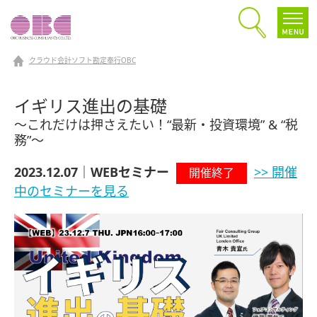
クラウド会計ソフト勘定奉行OBC
イギリス進出の基礎
～これだけは押さえたい！“最新・投資環境” & “税
務”～
2023.12.07｜WEBセミナー
>> 開催
開催終了
中のセミナーを見る