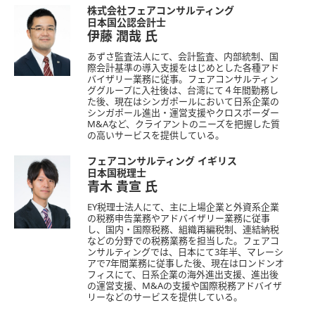
株式会社フェアコンサルティング
日本国公認会計士
伊藤 潤哉
氏
あずさ監査法人にて、会計監査、内部統制、国
際会計基準の導入支援をはじめとした各種アド
バイザリー業務に従事。フェアコンサルティン
ググループに入社後は、台湾にて４年間勤務し
た後、現在はシンガポールにおいて日系企業の
シンガポール進出・運営支援やクロスボーダー
M&Aなど、クライアントのニーズを把握した質
の高いサービスを提供している。
フェアコンサルティング イギリス
日本国税理士
青木 貴宣
氏
EY税理士法人にて、主に上場企業と外資系企業
の税務申告業務やアドバイザリー業務に従事
し、国内・国際税務、組織再編税制、連結納税
などの分野での税務業務を担当した。フェアコ
ンサルティングでは、日本にて3年半、マレーシ
アで7年間業務に従事した後、現在はロンドンオ
フィスにて、日系企業の海外進出支援、進出後
の運営支援、M&Aの支援や国際税務アドバイザ
リーなどのサービスを提供している。