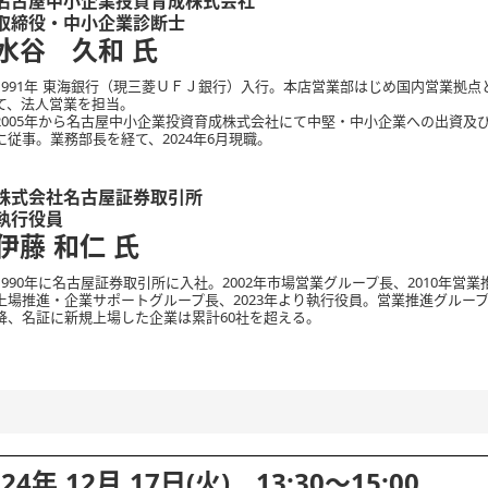
名古屋中小企業投資育成株式会社
取締役・中小企業診断士
水谷 久和
氏
1991年 東海銀行（現三菱ＵＦＪ銀行）入行。本店営業部はじめ国内営業拠
て、法人営業を担当。
2005年から名古屋中小企業投資育成株式会社にて中堅・中小企業への出資及
に従事。業務部長を経て、2024年6月現職。
株式会社名古屋証券取引所
執行役員
伊藤 和仁
氏
1990年に名古屋証券取引所に入社。2002年市場営業グループ長、2010年営業
上場推進・企業サポートグループ長、2023年より執行役員。営業推進グループ
降、名証に新規上場した企業は累計60社を超える。
024年 12月 17日(火) 13:30～15:00