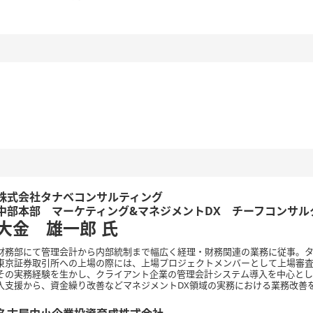
】
株式会社タナベコンサルティング
中部本部 マーケティング&マネジメントDX チーフコンサル
大金 雄一郎
氏
財務部にて管理会計から内部統制まで幅広く経理・財務関連の業務に従事。
東京証券取引所への上場の際には、上場プロジェクトメンバーとして上場審
その実務経験を生かし、クライアント企業の管理会計システム導入を中心とし
入支援から、資金繰り改善などマネジメントDX領域の実務における業務改善