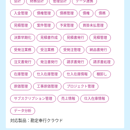
会計
財務会計
管理会計
データ連携
入金管理
債権管理
債務管理
債権
債務
見積管理
案件管理
予実管理
買掛未払管理
決算早期化
見積書作成
見積書発行
見積管理
受発注業務
受注業務
受発注管理
納品書発行
注文書発行
発注書発行
請求書発行
請求書処理
在庫管理
仕入在庫管理
仕入在庫情報
棚卸し
原価管理
工事原価管理
プロジェクト管理
サブスクリプション管理
売上情報
仕入在庫情報
データ分析
対応製品：勘定奉行クラウド