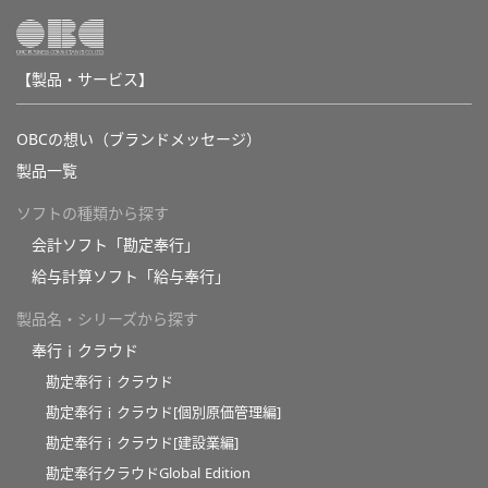
【製品・サービス】
OBCの想い（ブランドメッセージ）
製品一覧
ソフトの種類から探す
会計ソフト「勘定奉行」
給与計算ソフト「給与奉行」
製品名・シリーズから探す
奉行ｉクラウド
勘定奉行ｉクラウド
勘定奉行ｉクラウド[個別原価管理編]
勘定奉行ｉクラウド[建設業編]
勘定奉行クラウドGlobal Edition