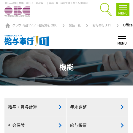
Office連携｜機能｜奉行Ｊ－給与編－ ｜給与計算・給与管理システムはOBC
Offi
クラウド会計ソフト勘定奉行OBC
製品一覧
給与奉行Ｊ11
機能
給与・
賞与計算
年末調整
社会保険
給与帳票