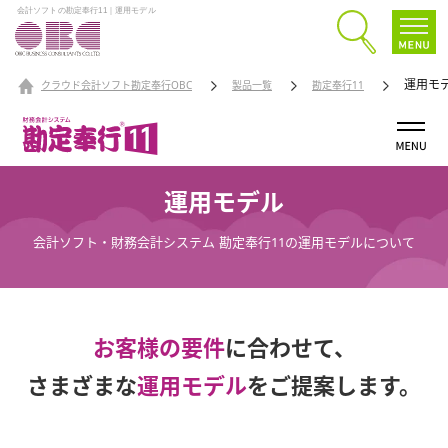
会計ソフトの勘定奉行11｜運用モデル
運用モ
クラウド会計ソフト勘定奉行OBC
製品一覧
勘定奉行11
運用モデル
会計ソフト・財務会計システム 勘定奉行11の運用モデルについて
お客様の要件
に合わせて、
さまざまな
運用モデル
をご提案します。