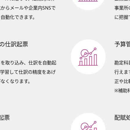
からメールや企業内SNSで
事業所
で自動化できます。
に把握
らの仕訳起票
予算
タを取り込み、仕訳を自動起
勘定科
、学習して仕訳の精度をあげ
行えま
がなくなります。
正や比
※補助
起票
配賦