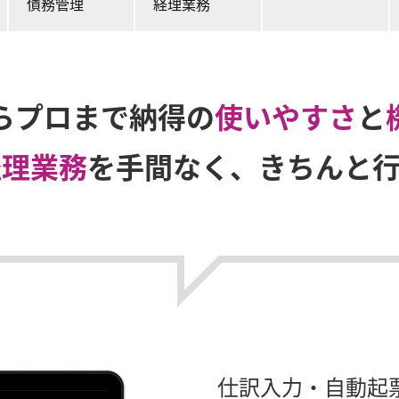
債務管理
経理業務
らプロまで納得の
使いやすさ
と
経理業務
を手間なく、きちんと行
仕訳入力・自動起