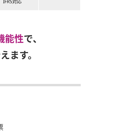
IFRS対応
機能性
で、
えます。
票