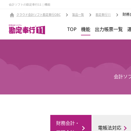
会計ソフトの勘定奉行11｜機能
財務
クラウド会計ソフト勘定奉行OBC
製品一覧
勘定奉行11
TOP
機能
出力帳票一覧
会計ソ
財務会計・
電帳法対応