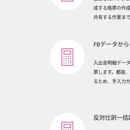
成する帳票の作成
共有する作業ま
FBデータか
入出金明細デー
票します。都度
るため、手入力
反対仕訳一括