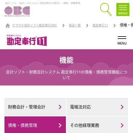
会計ソフト・会計システムなら【勘定奉行のOBC】：債権・債務整理
債権・
クラウド会計ソフト勘定奉行OBC
製品一覧
勘定奉行11
機能
会計ソフト・財務会計システム 勘定奉行11の債権・債務管理機能につ
いて
財務会計・
管理会計
電帳法対応
債権・
債務管理
その他
経理業務