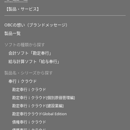
【製品・サービス】
OBCの想い（ブランドメッセージ）
製品一覧
ソフトの種類から探す
会計ソフト「勘定奉行」
給与計算ソフト「給与奉行」
製品名・シリーズから探す
奉行ｉクラウド
勘定奉行ｉクラウド
勘定奉行ｉクラウド[個別原価管理編]
勘定奉行ｉクラウド[建設業編]
勘定奉行クラウドGlobal Edition
債権奉行ｉクラウド