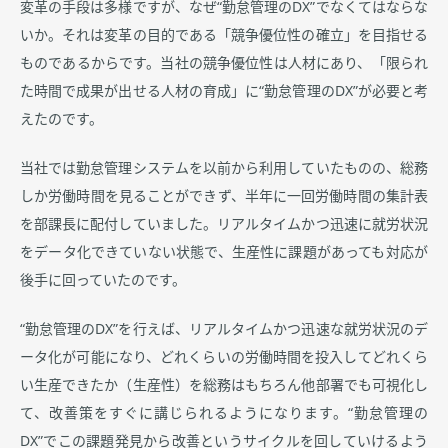
変革の手段は多様ですが、なぜ“勤怠管理のDX”でなくてはならな
いか。それは変革の目的である「競争優位性の確立」を目指せる
ものであるからです。当社の競争優位性は人材にあり、「限られ
た時間で成果が出せる人材の育成」に“勤怠管理のDX”が必要と考
えたのです。
当社では勤怠管理システムを以前から利用していたものの、総務
しか労働時間を見ることができず、半年に一回労働時間の集計表
を部課長に配付していました。リアルタイムかつ迅速に就労状況
をデータ化できていない状態で、生産性に課題があっても対応が
後手に回っていたのです。
“勤怠管理のDX”を行えば、リアルタイムかつ迅速な就労状況のデ
ータ化が可能になり、どれくらいの労働時間を投入してどれくら
い生産できたか（生産性）を総務はもちろん他部署でも可視化し
て、改善策をすぐに講じられるようになります。“勤怠管理の
DX”でこの課題発見から改善というサイクルを回していけるよう