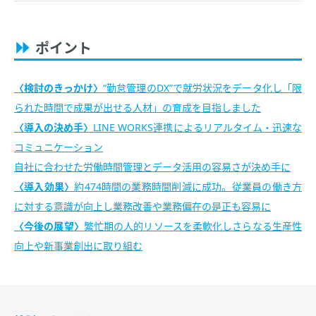
ポイント
検討のきっかけ
“勤怠管理のDX”で就労状況をデータ化し「限
られた時間で成果が出せる人材」の育成を目指しました
導入の決め手
LINE WORKS連携によるリアルタイム・迅速な
コミュニケーション
自社に合わせた労働時間管理とデータ活用の容易さが決め手に
導入効果
約474時間の業務時間削減に成功。従業員の働き方
に対する意識が向上し業務改善や業務偏在の是正も容易に
今後の展望
繁忙期の人的リソースを柔軟化しさらなる生産性
向上や新事業創出に取り組む