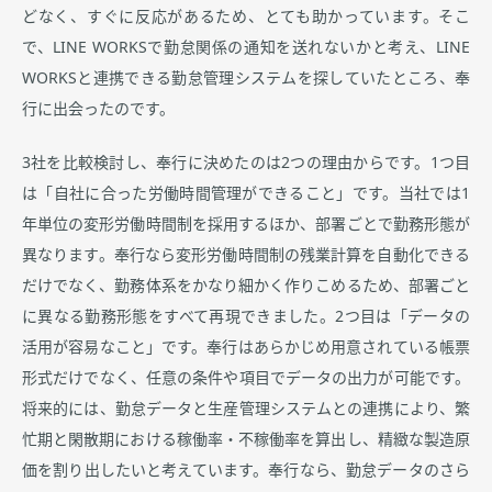
どなく、すぐに反応があるため、とても助かっています。そこ
で、LINE WORKSで勤怠関係の通知を送れないかと考え、LINE
WORKSと連携できる勤怠管理システムを探していたところ、奉
行に出会ったのです。
3社を比較検討し、奉行に決めたのは2つの理由からです。1つ目
は「自社に合った労働時間管理ができること」です。当社では1
年単位の変形労働時間制を採用するほか、部署ごとで勤務形態が
異なります。奉行なら変形労働時間制の残業計算を自動化できる
だけでなく、勤務体系をかなり細かく作りこめるため、部署ごと
に異なる勤務形態をすべて再現できました。2つ目は「データの
活用が容易なこと」です。奉行はあらかじめ用意されている帳票
形式だけでなく、任意の条件や項目でデータの出力が可能です。
将来的には、勤怠データと生産管理システムとの連携により、繁
忙期と閑散期における稼働率・不稼働率を算出し、精緻な製造原
価を割り出したいと考えています。奉行なら、勤怠データのさら