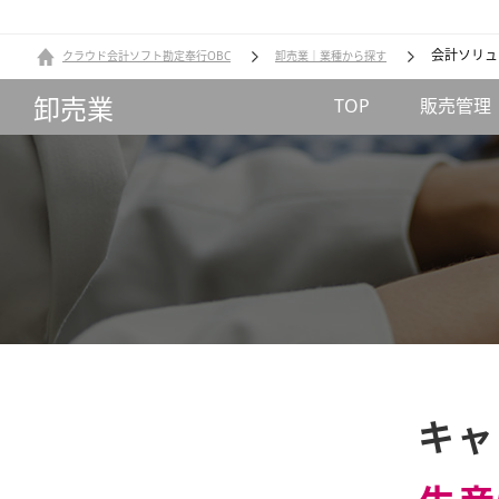
会計ソリュ
クラウド会計ソフト勘定奉行OBC
卸売業｜業種から探す
卸売業
TOP
販売管理
キャ