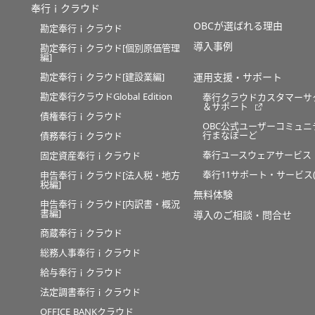
奉行ｉクラウド
OBCが選ばれる理由
勘定奉行ｉクラウド
導入事例
勘定奉行ｉクラウド[個別原価管理
編]
勘定奉行ｉクラウド[建設業編]
運用支援・サポート
勘定奉行クラウドGlobal Edition
奉行クラウドカスタマーサ
＆サポート
債権奉行ｉクラウド
OBC公式ユーザーコミュニ
行まなぼーど
債務奉行ｉクラウド
奉行ユースウェアサービス
固定資産奉行ｉクラウド
奉行11サポート・サービス(O
申告奉行ｉクラウド[法人税・地方
税編]
無料体験
申告奉行ｉクラウド[内訳書・概況
書編]
導入のご相談・問合せ
商蔵奉行ｉクラウド
総務人事奉行ｉクラウド
給与奉行ｉクラウド
法定調書奉行ｉクラウド
OFFICE BANKクラウド