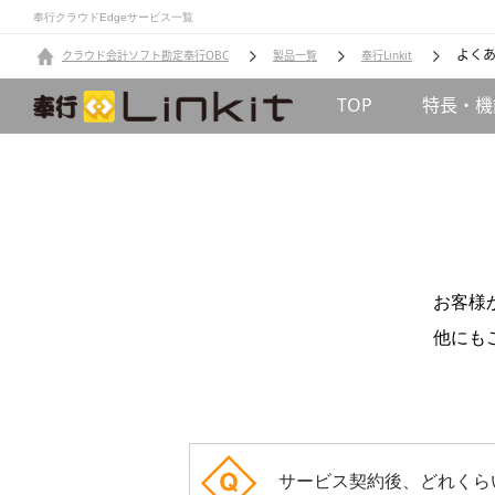
奉行クラウドEdgeサービス一覧
よく
クラウド会計ソフト勘定奉行OBC
製品一覧
奉行Linkit
TOP
特長・機
お客様
他にも
サービス契約後、どれくら