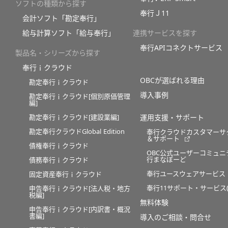
ソフトの種類から探す
奉行Ｊ11
会計ソフト「勘定奉行」
給与計算ソフト「給与奉行」
連携サービスを探す
奉行APIコネクトサービス
製品名・シリーズから探す
奉行ｉクラウド
OBCが選ばれる理由
勘定奉行ｉクラウド
導入事例
勘定奉行ｉクラウド[個別原価管理
編]
勘定奉行ｉクラウド[建設業編]
運用支援・サポート
勘定奉行クラウドGlobal Edition
奉行クラウドカスタマーサ
＆サポート
債権奉行ｉクラウド
OBC公式ユーザーコミュニ
行まなぼーど
債務奉行ｉクラウド
奉行ユースウェアサービス
固定資産奉行ｉクラウド
奉行11サポート・サービス(O
申告奉行ｉクラウド[法人税・地方
税編]
無料体験
申告奉行ｉクラウド[内訳書・概況
書編]
導入のご相談・問合せ