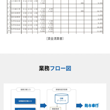
［賃金清算書］
業務
フロー図