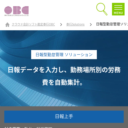
日報型勤怠管理ソリ
クラウド会計ソフト勘定奉行OBC
奉行Solutions
日報型勤怠管理 ソリューション
日報データを入力し、勤務場所別の労務
費を自動集計。
日報上手