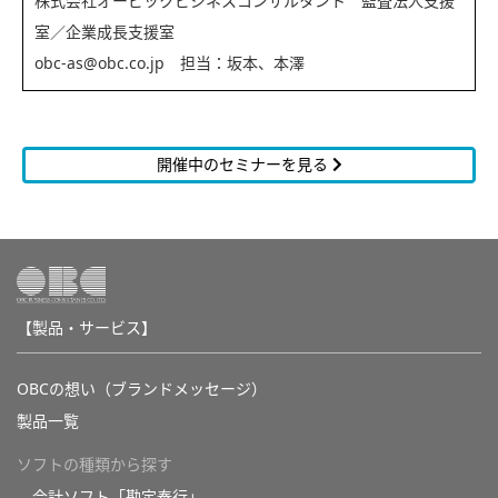
株式会社オービックビジネスコンサルタント 監査法人支援
室／企業成長支援室
obc-as@obc.co.jp 担当：坂本、本澤
開催中のセミナーを見る
【製品・サービス】
OBCの想い（ブランドメッセージ）
製品一覧
ソフトの種類から探す
会計ソフト「勘定奉行」