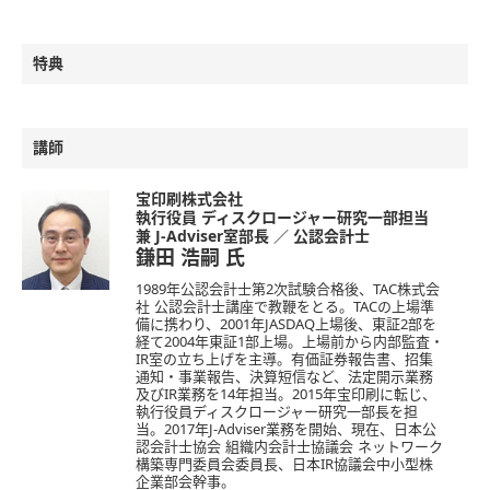
特典
講師
宝印刷株式会社
執行役員 ディスクロージャー研究一部担当
兼 J-Adviser室部長 ／ 公認会計士
鎌田 浩嗣
氏
1989年公認会計士第2次試験合格後、TAC株式会
社 公認会計士講座で教鞭をとる。TACの上場準
備に携わり、2001年JASDAQ上場後、東証2部を
経て2004年東証1部上場。上場前から内部監査・
IR室の立ち上げを主導。有価証券報告書、招集
通知・事業報告、決算短信など、法定開示業務
及びIR業務を14年担当。2015年宝印刷に転じ、
執行役員ディスクロージャー研究一部長を担
当。2017年J-Adviser業務を開始、現在、日本公
認会計士協会 組織内会計士協議会 ネットワーク
構築専門委員会委員長、日本IR協議会中小型株
企業部会幹事。