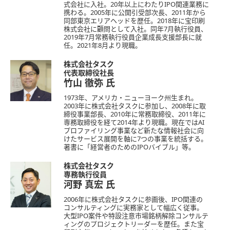
式会社に入社。20年以上にわたりIPO関連業務に
携わる。2005年に公開引受部次長、2011年から
同部東京エリアヘッドを歴任。2018年に宝印刷
株式会社に顧問として入社。同年7月執行役員、
2019年7月常務執行役員企業成長支援部長に就
任。2021年8月より現職。
株式会社タスク
代表取締役社長
竹山 徹弥
氏
1973年、アメリカ・ニューヨーク州生まれ。
2003年に株式会社タスクに参加し、2008年に取
締役事業部長、2010年に常務取締役、2011年に
専務取締役を経て2014年より現職。現在ではAI
プロファイリング事業など新たな情報社会に向
けたサービス展開を軸に7つの事業を統括する。
著書に「経営者のためのIPOバイブル」等。
株式会社タスク
専務執行役員
河野 真宏
氏
2006年に株式会社タスクに参画後、IPO関連の
コンサルティングに実務家として幅広く従事。
大型IPO案件や特設注意市場銘柄解除コンサルテ
ィングのプロジェクトリーダーを歴任。また宝