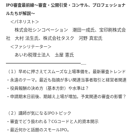
IPO審査最前線～審査・公開引受・コンサル、プロフェッショナ
ルたちが解説～
＜パネリスト＞
株式会社シンコペーション 潮田一成氏、宝印刷株式会
社 大村 法生氏、株式会社タスク 河野 真宏氏
＜ファシリテーター＞
あいわ税理士法人 圡屋 憲氏
━━━━━━━━━━━━━━━━━━…‥
（１）早めに押さえてスムーズな上場準備を。最新審査トレンド
・永遠のテーマ。最近も指摘が多い関連当事者取引と経営者関連
・役員報酬の決め方（基本方針）や水準は？
・申請期末日前後、期越え上場が増加。予実関連の審査の影響？
（２）講師が気になるIPOトピック
・審査でどう扱われる？CGコードと人的資本開示
・最近何かと話題のスモールIPO。