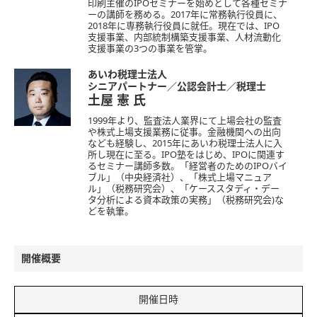
印刷主催のIPOセミナーを始めとして各種セミナ
ーの講師を務める。2017年に常務執行役員に、
2018年に専務執行役員に就任。現在では、IPO
支援事業、内部統制構築支援事業、人材流動化
支援事業の3つの事業を管掌。
あいわ税理士法人
シニアパートナー／公認会計士／税理士
土屋 憲
氏
1999年より、監査法人業界にて上場会社の監査
や株式上場支援業務に従事。金融機関への出向
なども経験し、2015年にあいわ税理士法人に入
所し現在に至る。IPO塾をはじめ、IPOに関連す
るセミナー講師多数。「経営者のためのIPOバイ
ブル」（中央経済社）、「株式上場マニュア
ル」（税務研究会）、「ケーススタディ・デー
タ分析による資本政策の実務」（税務研究会)な
どを執筆。
開催概要
開催日時