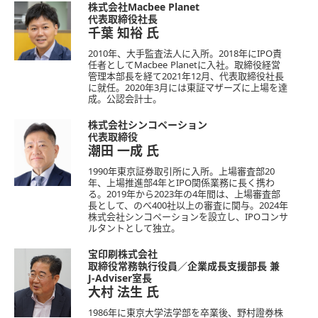
株式会社Macbee Planet
代表取締役社長
千葉 知裕
氏
2010年、大手監査法人に入所。2018年にIPO責
任者としてMacbee Planetに入社。取締役経営
管理本部長を経て2021年12月、代表取締役社長
に就任。2020年3月には東証マザーズに上場を達
成。公認会計士。
株式会社シンコペーション
代表取締役
潮田 一成
氏
1990年東京証券取引所に入所。上場審査部20
年、上場推進部4年とIPO関係業務に長く携わ
る。2019年から2023年の4年間は、上場審査部
長として、のべ400社以上の審査に関与。2024年
株式会社シンコペーションを設立し、IPOコンサ
ルタントとして独立。
宝印刷株式会社
取締役常務執行役員／企業成長支援部長 兼
J-Adviser室長
大村 法生
氏
1986年に東京大学法学部を卒業後、野村證券株