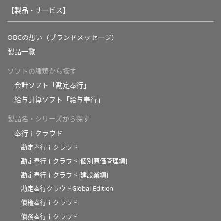
【製品・サービス】
OBCの想い（ブランドメッセージ）
製品一覧
ソフトの種類から探す
会計ソフト「勘定奉行」
給与計算ソフト「給与奉行」
製品名・シリーズから探す
奉行ｉクラウド
勘定奉行ｉクラウド
勘定奉行ｉクラウド[個別原価管理編]
勘定奉行ｉクラウド[建設業編]
勘定奉行クラウドGlobal Edition
債権奉行ｉクラウド
債務奉行ｉクラウド