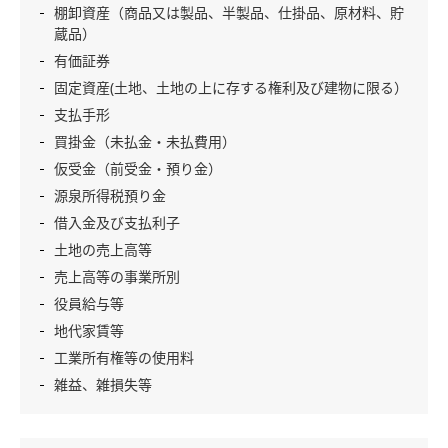
棚卸資産（商品又は製品、半製品、仕掛品、原材料、貯
蔵品）
有価証券
固定資産(土地、土地の上に存する権利及び建物に限る）
支払手形
買掛金（未払金・未払費用）
仮受金（前受金・預り金）
源泉所得税預り金
借入金及び支払利子
土地の売上高等
売上高等の事業所別
役員給与等
地代家賃等
工業所有権等の使用料
雑益、雑損失等