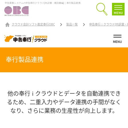
申告業務システムの申告奉行クラウド[内訳書・概況書編]｜奉行製品連携
クラウド会計ソフト勘定奉行OBC
製品一覧
申告奉行ｉクラウド[内訳書・
奉行製品連携
他の奉行 i クラウドとデータを自動連携でき
るため、
二重入力やデータ連携の手間がなく
なり、さらに業務の生産性が向上します。