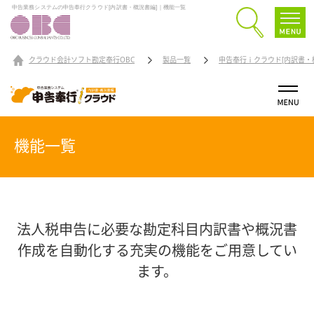
申告業務システムの申告奉行クラウド[内訳書・概況書編]｜機能一覧
クラウド会計ソフト勘定奉行OBC
製品一覧
申告奉行ｉクラウド[内訳書・
機能一覧
法人税申告に必要な勘定科目内訳書や概況書
作成を自動化する
充実の機能をご用意してい
ます。