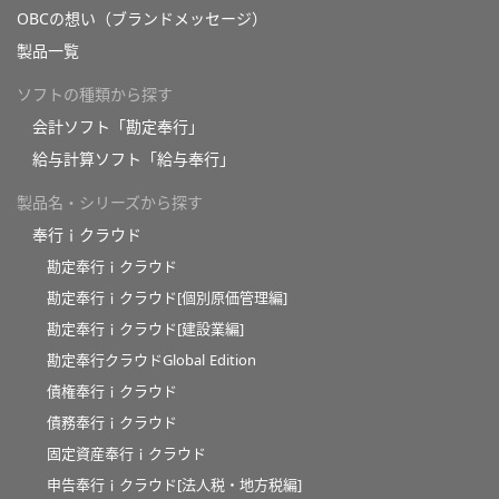
OBCの想い（ブランドメッセージ）
製品一覧
ソフトの種類から探す
会計ソフト「勘定奉行」
給与計算ソフト「給与奉行」
製品名・シリーズから探す
奉行ｉクラウド
勘定奉行ｉクラウド
勘定奉行ｉクラウド[個別原価管理編]
勘定奉行ｉクラウド[建設業編]
勘定奉行クラウドGlobal Edition
債権奉行ｉクラウド
債務奉行ｉクラウド
固定資産奉行ｉクラウド
申告奉行ｉクラウド[法人税・地方税編]