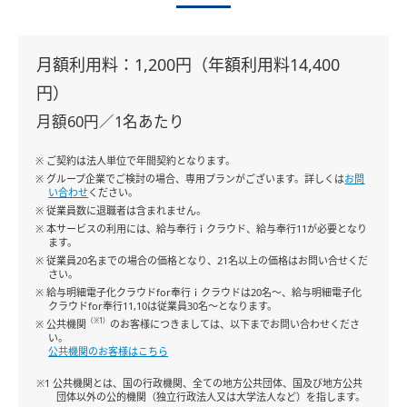
月額利用料：1,200円（年額利用料14,400
円）
月額60円／1名あたり
※ ご契約は法人単位で年間契約となります。
※ グループ企業でご検討の場合、専用プランがございます。詳しくは
お問
い合わせ
ください。
※ 従業員数に退職者は含まれません。
※ 本サービスの利用には、給与奉行ｉクラウド、給与奉行11が必要となり
ます。
※ 従業員20名までの場合の価格となり、21名以上の価格はお問い合せくだ
さい。
※ 給与明細電子化クラウドfor奉行ｉクラウドは20名～、給与明細電子化
クラウドfor奉行11,10は従業員30名～となります。
（※1）
※ 公共機関
のお客様につきましては、以下までお問い合わせくださ
い。
公共機関のお客様はこちら
※1 公共機関とは、国の行政機関、全ての地方公共団体、国及び地方公共
団体以外の公的機関（独立行政法人又は大学法人など）を指します。