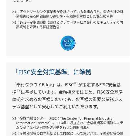
ています。
※1：アウトソーシング事業者が委託されている業務のうち、委託会社の財
務報告に係る内部統制の適切性・有効性を対象とした保証報告書
※2：ある一定期間期間におけるクラウドサービス会社のセキュリティの内
部統制を評価する保証報告書
「FISC安全対策基準」に準拠
※1
「奉行クラウドEdge」は、FISC
が策定するFISC安全基
※2
準
に準拠しています。金融機関をはじめ、FISC安全基準
準拠を求めるお客様においても、お客様の重要な業務シス
テム基盤として安心してご利用いただけます。
※1：金融情報センター（FISC：The Center for Financial Industry
Information Systems）。1984年に設立され、金融機関等の情報システ
ムの安全な利活用の促進活動を行う公益財団法人
※2：金融機関等の自主基準としてFISCによって策定され、金融機関等の情