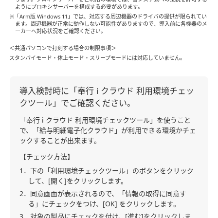
ようにプロキシサーバーを構成する必要があります。
※「Arm版 Windows 11」では、対応する周辺機器のドライバの提供が限られてい
ます。周辺機器が正常に動作しない可能性がありますので、導入前に各機器のメ
ーカーへ対応状況をご確認ください。
＜共通パソコンで打刻する場合の制限事項＞
スタンバイモード・休止モード・スリープモードには対応していません。
導入検討時に「奉行 i クラウド 利用環境チェッ
クツール」でご確認ください。
「奉行 i クラウド 利用環境チェックツール」を使うこと
で、「給与明細電子化クラウド」が利用できる環境かチェ
ックすることが出来ます。
【チェック方法】
1．下の「利用環境チェックツール」のボタンをクリック
して、[開く]をクリックします。
2．同意画面が表示されるので、「情報の取得に同意す
る」にチェックをつけ、[OK] をクリックします。
3．対象の製品にチェックを付け、[進む]をクリックしま