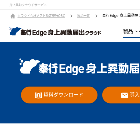
身上異動クラウドサービス
奉行Edge 身上異動届出
クラウド会計ソフト勘定奉行OBC
製品一覧
製品ト
資料ダウンロード
導⼊