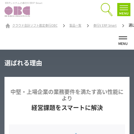
ERPシステムの奉行V ERP Smart
選
クラウド会計ソフト勘定奉行OBC
製品一覧
奉行V ERP Smart
選ばれる理由
中堅・上場企業の業務要件を満たす高い性能に
より
経営課題をスマートに解決