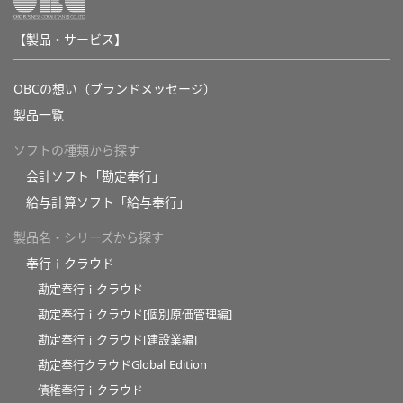
【製品・サービス】
OBCの想い（ブランドメッセージ）
製品一覧
ソフトの種類から探す
会計ソフト「勘定奉行」
給与計算ソフト「給与奉行」
製品名・シリーズから探す
奉行ｉクラウド
勘定奉行ｉクラウド
勘定奉行ｉクラウド[個別原価管理編]
勘定奉行ｉクラウド[建設業編]
勘定奉行クラウドGlobal Edition
債権奉行ｉクラウド