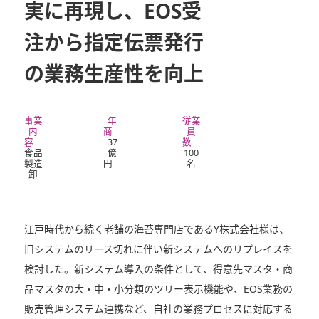
実に再現し、EOS受
注から指定伝票発行
の業務生産性を向上
事業
年
従業
内
商
員
容
37
数
食品
億
100
製造
円
名
卸
江戸時代から続く老舗の海苔専門店であるY株式会社様は、
旧システムのリース切れに伴い新システムへのリプレイスを
検討した。新システム導入の条件として、得意先マスタ・商
品マスタの大・中・小分類のツリー表示機能や、EOS業務の
販売管理システム連携など、自社の業務プロセスに対応する