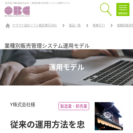
卸売業 B農薬株式会社｜業務別販売管理システム運用モデル
クラウド会計ソフト勘定奉行OBC
製品一覧
商奉行11
業種別販売
業種別販売管理システム運用モデル
運用モデル
Y株式会社様
製造業・卸売業
従来の運用方法を忠