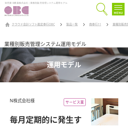
卸売業 B農薬株式会社｜業務別販売管理システム運用モデル
クラウド会計ソフト勘定奉行OBC
製品一覧
商奉行11
業種別販売
業種別販売管理システム運用モデル
運用モデル
N株式会社様
サービス業
毎月定期的に発生す