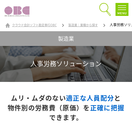
人事労務ソリ
クラウド会計ソフト勘定奉行OBC
製造業｜業種から探す
製造業
人事労務ソリューション
ムリ・ムダのない
適正な人員配分
と
物件別の労務費（原価）を
正確に把握
できます。